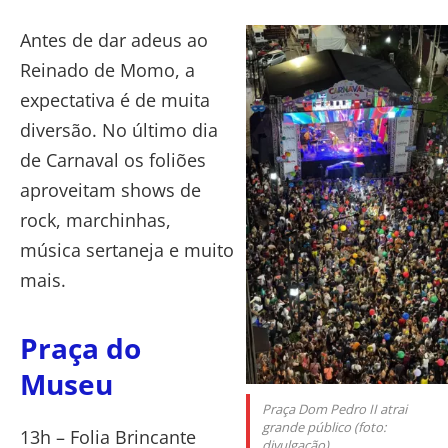
Antes de dar adeus ao
Reinado de Momo, a
expectativa é de muita
diversão. No último dia
de Carnaval os foliões
aproveitam shows de
rock, marchinhas,
música sertaneja e muito
mais.
Praça do
Museu
Praça Dom Pedro II atrai
grande público (foto:
13h – Folia Brincante
divulgação)