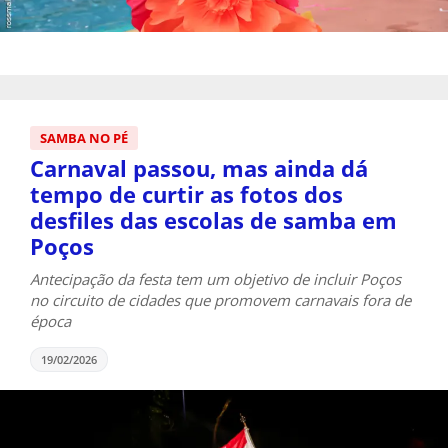
SAMBA NO PÉ
Carnaval passou, mas ainda dá
tempo de curtir as fotos dos
desfiles das escolas de samba em
Poços
Antecipação da festa tem um objetivo de incluir Poços
no circuito de cidades que promovem carnavais fora de
época
19/02/2026