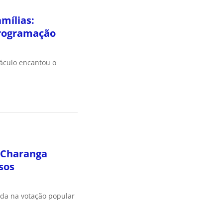
amílias:
rogramação
táculo encantou o
 Charanga
sos
ada na votação popular