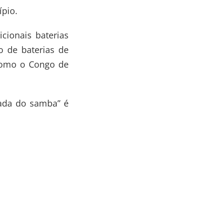
ípio.
cionais baterias
o de baterias de
 como o Congo de
rada do samba” é