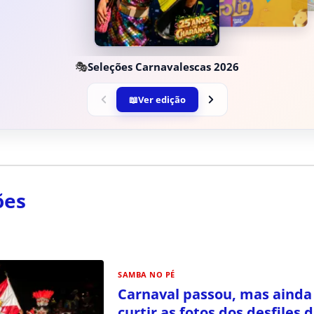
🎭
Seleções Carnavalescas 2026
📖
Ver edição
ões
SAMBA NO PÉ
Carnaval passou, mas ainda
curtir as fotos dos desfiles 