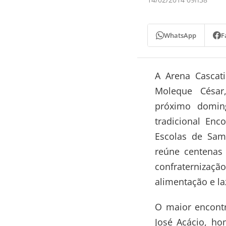
WhatsApp
F
A Arena Cascat
Moleque César
próximo doming
tradicional Enc
Escolas de Sam
reúne centenas
confraterniza
alimentação e la
O maior encontr
José Acácio, h