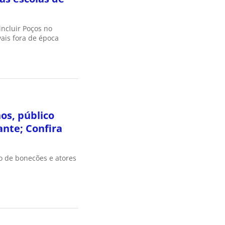
incluir Poços no
ais fora de época
os, público
nte; Confira
o de bonecões e atores