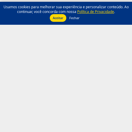
Usamos cookies para melhorar sua experiência e personalizar conteúdo. Ao
continuar, você concorda com nossa
Política de Privacidade
.
Aceitar
Fechar
Facebook
Instagram
© Copyright 1952 - 2026 - Seleções Carnavalescas
• Tema criado por
Juliano Borges