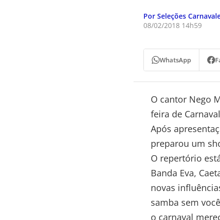
Por Seleções Carnaval
08/02/2018 14h59
WhatsApp
F
O cantor Nego M
feira de Carnava
Após apresentaç
preparou um sho
O repertório est
Banda Eva, Caeta
novas influênci
samba sem você 
o carnaval mere