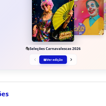
🎭
Seleções Carnavalescas 2026
📖
Ver edição
ões