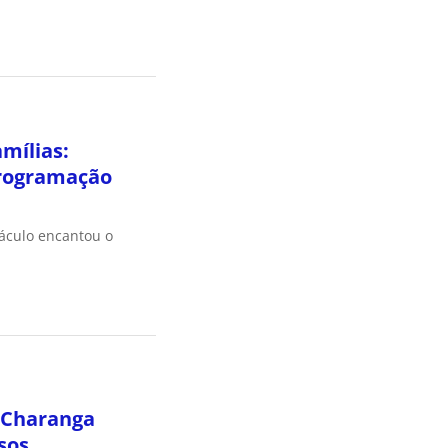
amílias:
rogramação
táculo encantou o
 Charanga
sos