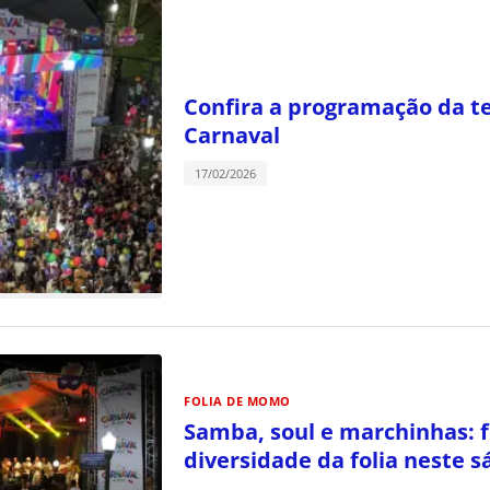
Confira a programação da te
Carnaval
17/02/2026
FOLIA DE MOMO
Samba, soul e marchinhas: 
diversidade da folia neste 