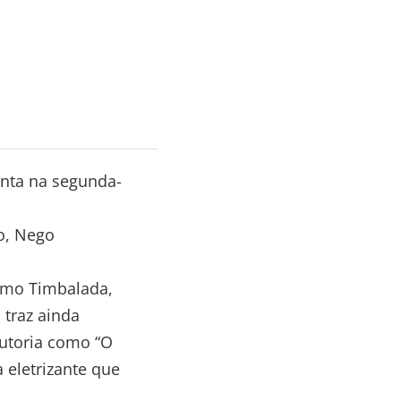
nta na segunda-
o, Nego
como Timbalada,
 traz ainda
autoria como “O
 eletrizante que