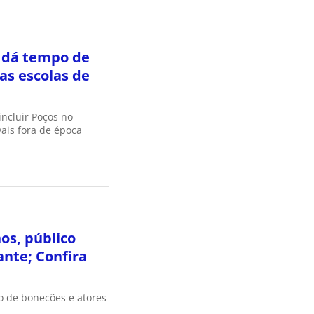
 dá tempo de
das escolas de
incluir Poços no
ais fora de época
os, público
nte; Confira
o de bonecões e atores