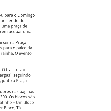
sou para o Domingo
transferido do
da uma praça de
iserem ocupar uma
i ser na Praça
es para o palco da
 rainha. O evento
 O trajeto vai
argas), seguindo
 junto à Praça
adores nas páginas
2300. Os blocos são
 Gatinho – Um Bloco
r Bloco, Tá