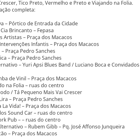
escer, Tico Preto, Vermelho e Preto e Viajando na Folia.
ação completa:
iva – Pórtico de Entrada da Cidade
Cia Brincanto – Fepasa
s Artistas – Praça dos Macacos
Intervenções Infantis – Praça dos Macacos
a – Praça Pedro Sanches
bica – Praça Pedro Sanches
ernativo – Yuri Apsi Blues Band / Luciano Boca e Convidados
ba de Vinil – Praça dos Macacos
do na Folia – ruas do centro
rodo / Tá Pequeno Mais Vai Crescer
Lira – Praça Pedro Sanches
 La Vida! – Praça dos Macacos
dos Sound Car – ruas do centro
rk Pub – – ruas do centro
lternativo – Rubem Gibb – Pq. José Affonso Junqueira
lcão – Praça dos Macacos