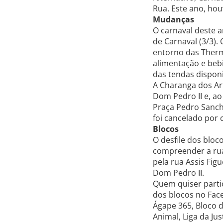
Rua. Este ano, hou
Mudanças
O carnaval deste 
de Carnaval (3/3).
entorno das Therm
alimentação e beb
das tendas dispon
A Charanga dos Ar
Dom Pedro II e, ao
Praça Pedro Sanch
foi cancelado por 
Blocos
O desfile dos bloco
compreender a rua 
pela rua Assis Fig
Dom Pedro II.
Quem quiser parti
dos blocos no Face
Ágape 365, Bloco d
Animal, Liga da Ju