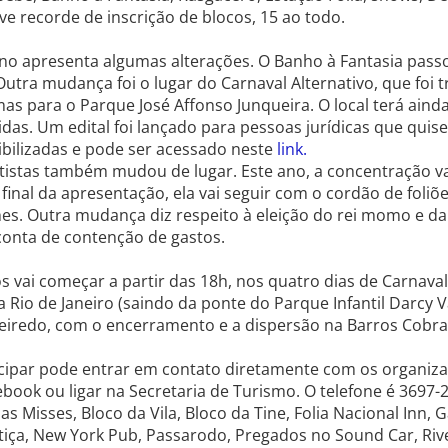
ve recorde de inscrição de blocos, 15 ao todo.
ano apresenta algumas alterações. O Banho à Fantasia pas
 Outra mudança foi o lugar do Carnaval Alternativo, que foi 
as para o Parque José Affonso Junqueira. O local terá ain
idas. Um edital foi lançado para pessoas jurídicas que qu
ibilizadas e pode ser acessado neste
link.
tistas também mudou de lugar. Este ano, a concentração va
 final da apresentação, ela vai seguir com o cordão de foliõ
es. Outra mudança diz respeito à eleição do rei momo e da
conta de contenção de gastos.
s vai começar a partir das 18h, nos quatro dias de Carnaval.
Rio de Janeiro (saindo da ponte do Parque Infantil Darcy V
ueiredo, com o encerramento e a dispersão na Barros Cobra,
cipar pode entrar em contato diretamente com os organiz
book ou ligar na Secretaria de Turismo. O telefone é 3697-
as Misses, Bloco da Vila, Bloco da Tine, Folia Nacional Inn,
stiça, New York Pub, Passarodo, Pregados no Sound Car, Rive