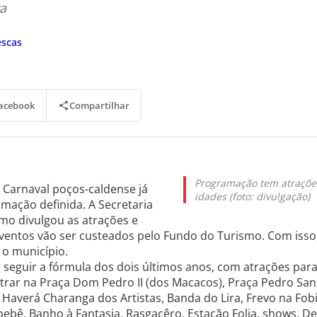
ra
escas
Compartilhar
acebook
Programação tem atraçõe
Carnaval poços-caldense já
idades (foto: divulgação)
mação definida. A Secretaria
mo divulgou as atrações e
eventos vão ser custeados pelo Fundo do Turismo. Com isso
 o município.
seguir a fórmula dos dois últimos anos, com atrações para
ntrar na Praça Dom Pedro II (dos Macacos), Praça Pedro San
 Haverá Charanga dos Artistas, Banda do Lira, Frevo na Fob
bebê, Banho à Fantasia, Rasgacêro, Estação Folia, shows, De