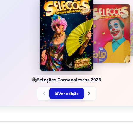
🎭
Seleções Carnavalescas 2026
📖
Ver edição