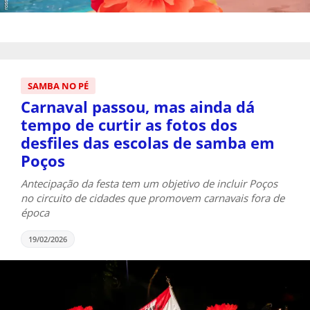
SAMBA NO PÉ
Carnaval passou, mas ainda dá
tempo de curtir as fotos dos
desfiles das escolas de samba em
Poços
Antecipação da festa tem um objetivo de incluir Poços
no circuito de cidades que promovem carnavais fora de
época
19/02/2026