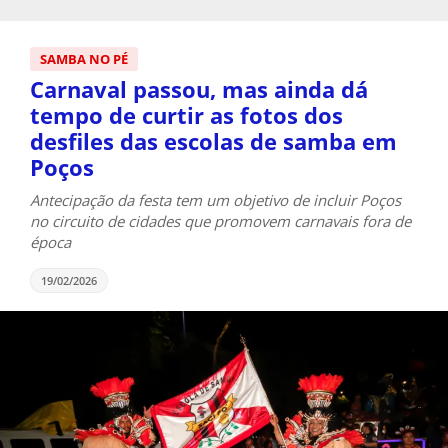
SAMBA NO PÉ
Carnaval passou, mas ainda dá
tempo de curtir as fotos dos
desfiles das escolas de samba em
Poços
Antecipação da festa tem um objetivo de incluir Poços
no circuito de cidades que promovem carnavais fora de
época
19/02/2026