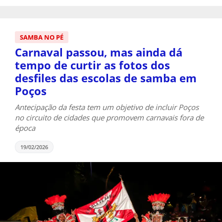
SAMBA NO PÉ
Carnaval passou, mas ainda dá
tempo de curtir as fotos dos
desfiles das escolas de samba em
Poços
Antecipação da festa tem um objetivo de incluir Poços
no circuito de cidades que promovem carnavais fora de
época
19/02/2026