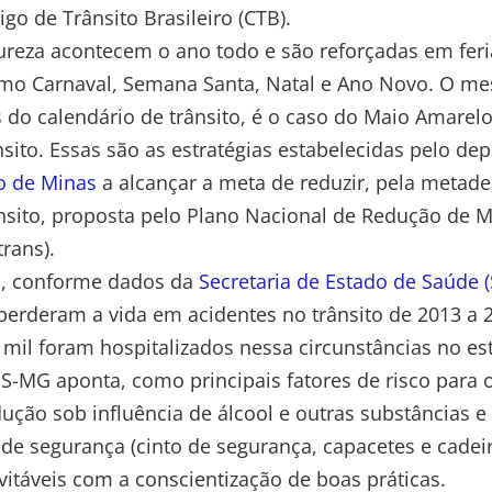
igo de Trânsito Brasileiro (CTB).
ureza acontecem o ano todo e são reforçadas em fer
mo Carnaval, Semana Santa, Natal e Ano Novo. O m
s do calendário de trânsito, é o caso do Maio Amare
sito. Essas são as estratégias estabelecidas pelo d
o de Minas
a alcançar a meta de reduzir, pela metad
nsito, proposta pelo Plano Nacional de Redução de M
trans).
s, conforme dados da
Secretaria de Estado de Saúde 
perderam a vida em acidentes no trânsito de 2013 a 
mil foram hospitalizados nessa circunstâncias no es
ES-MG aponta, como principais fatores de risco para o
ução sob influência de álcool e outras substâncias e 
 de segurança (cinto de segurança, capacetes e cadei
evitáveis com a conscientização de boas práticas.