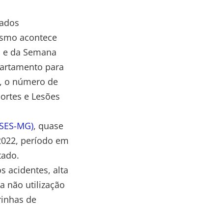
iados
esmo acontece
lo e da Semana
epartamento para
e, o número de
ortes e Lesões
(SES-MG)
, quase
2022, período em
tado.
s acidentes, alta
a não utilização
rinhas de