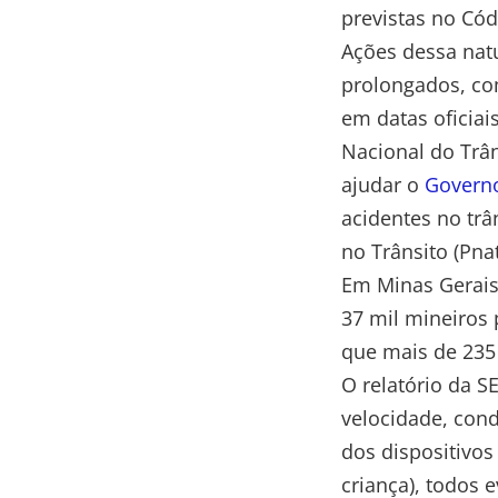
previstas no Cód
Ações dessa nat
prolongados, co
em datas oficiai
Nacional do Trân
ajudar o
Govern
acidentes no trâ
no Trânsito (Pna
Em Minas Gerai
37 mil mineiros 
que mais de 235 
O relatório da S
velocidade, cond
dos dispositivos
criança), todos 