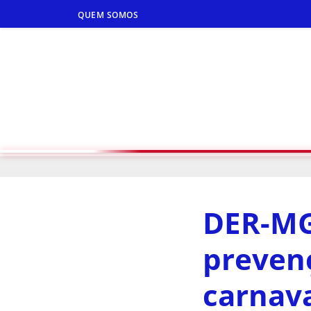
QUEM SOMOS
DER-MG 
preven
carnav