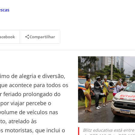
escas
Compartilhar
acebook
imo de alegria e diversão,
que acontece para todos os
r feriado prolongado do
por viajar percebe o
volume de veículos nas
to, atrelado às
 motoristas, que inclui o
Blitz educativa está entr