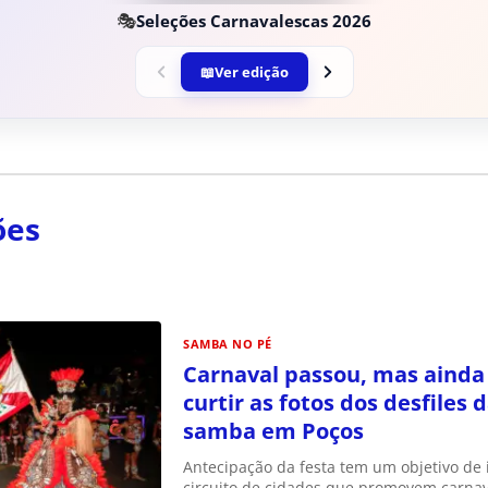
🎭
Seleções Carnavalescas 2026
📖
Ver edição
ões
SAMBA NO PÉ
Carnaval passou, mas ainda
curtir as fotos dos desfiles 
samba em Poços
Antecipação da festa tem um objetivo de 
circuito de cidades que promovem carnav