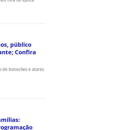
os, público
nte; Confira
o de bonecões e atores
amílias:
rogramação