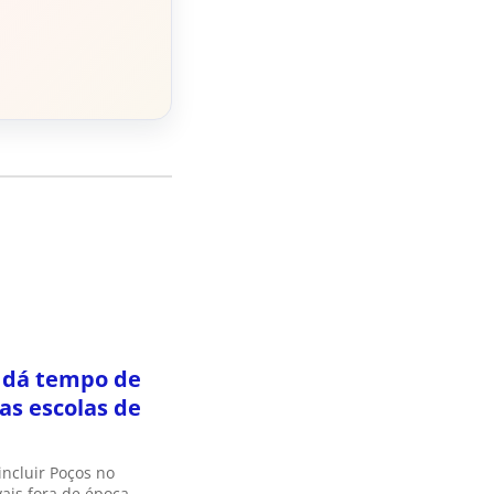
 dá tempo de
das escolas de
incluir Poços no
ais fora de época