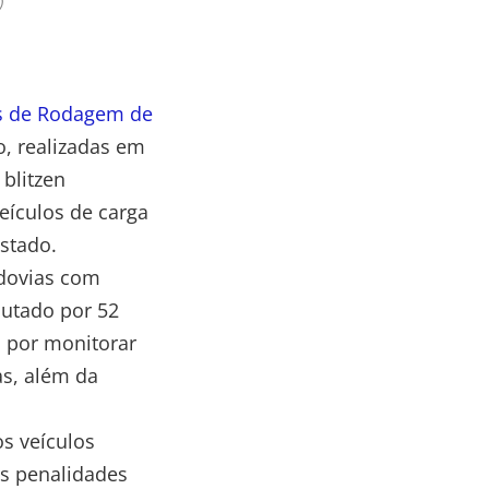
)
s de Rodagem de
o, realizadas em
blitzen
eículos de carga
estado.
odovias com
cutado por 52
s por monitorar
as, além da
s veículos
às penalidades