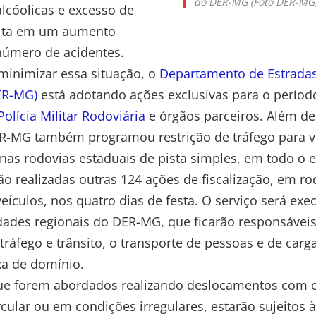
do DER-MG (Foto DER-MG
lcóolicas e excesso de
ulta em um aumento
 número de acidentes.
inimizar essa situação, o
Departamento de Estrada
ER-MG)
está adotando ações exclusivas para o períod
Polícia Militar Rodoviária
e órgãos parceiros. Além de 
ER-MG também programou restrição de tráfego para v
nas rodovias estaduais de pista simples, em todo o 
ão realizadas outras 124 ações de fiscalização, em r
eículos, nos quatro dias de festa. O serviço será exe
dades regionais do DER-MG, que ficarão responsávei
tráfego e trânsito, o transporte de pessoas e de carg
xa de domínio.
ue forem abordados realizando deslocamentos com o
cular ou em condições irregulares, estarão sujeitos 