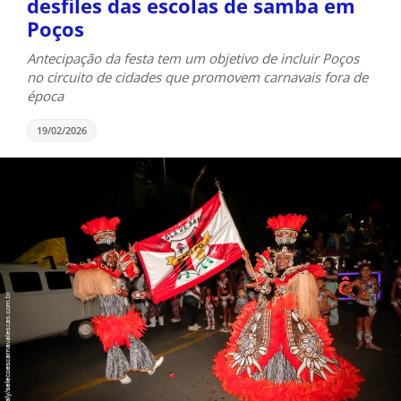
desfiles das escolas de samba em
Poços
Antecipação da festa tem um objetivo de incluir Poços
no circuito de cidades que promovem carnavais fora de
época
19/02/2026