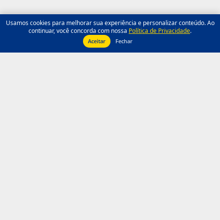
Usamos cookies para melhorar sua experiência e personalizar conteúdo. Ao
continuar, você concorda com nossa
Política de Privacidade
.
Aceitar
Fechar
Facebook
Instagram
© Copyright 1952 - 2026 - Seleções Carnavalescas