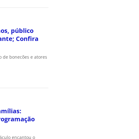
os, público
nte; Confira
o de bonecões e atores
amílias:
rogramação
táculo encantou o