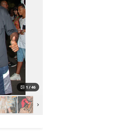
1
/ 46