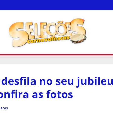
 desfila no seu jubile
onfira as fotos
escas