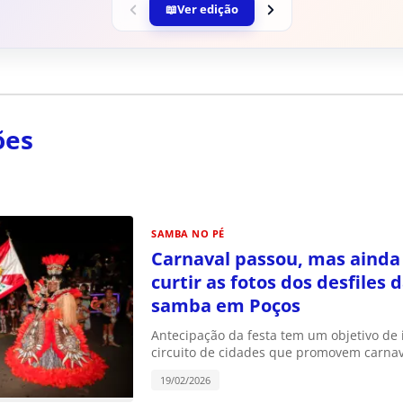
📖
Ver edição
ões
SAMBA NO PÉ
Carnaval passou, mas ainda
curtir as fotos dos desfiles 
samba em Poços
Antecipação da festa tem um objetivo de 
circuito de cidades que promovem carnav
19/02/2026