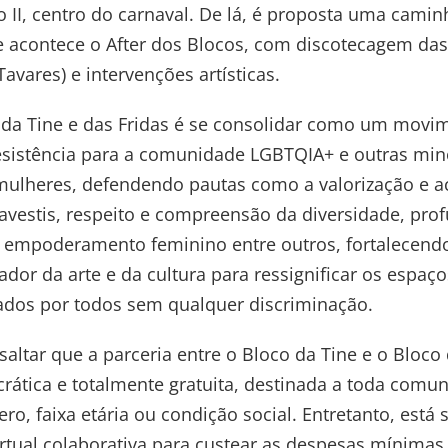
II, centro do carnaval. De lá, é proposta uma camin
e acontece o After dos Blocos, com discotecagem das
avares) e intervenções artísticas.
o da Tine e das Fridas é se consolidar como um movi
esistência para a comunidade LGBTQIA+ e outras min
mulheres, defendendo pautas como a valorização e a
ravestis, respeito e compreensão da diversidade, prof
 empoderamento feminino entre outros, fortalecendo-
dor da arte e da cultura para ressignificar os espaç
dos por todos sem qualquer discriminação.
saltar que a parceria entre o Bloco da Tine e o Bloco 
ática e totalmente gratuita, destinada a toda comu
ero, faixa etária ou condição social. Entretanto, est
rtual colaborativa para custear as despesas mínimas