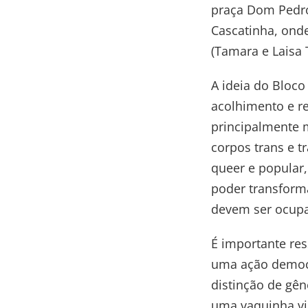
praça Dom Pedro 
Cascatinha, ond
(Tamara e Laisa T
A ideia do Bloc
acolhimento e r
principalmente 
corpos trans e t
queer e popular,
poder transforma
devem ser ocupa
É importante res
uma ação democr
distinção de gên
uma vaquinha vi