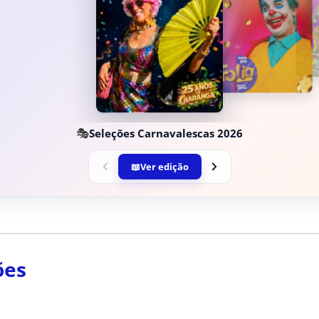
🎭
Seleções Carnavalescas 2026
📖
Ver edição
ões