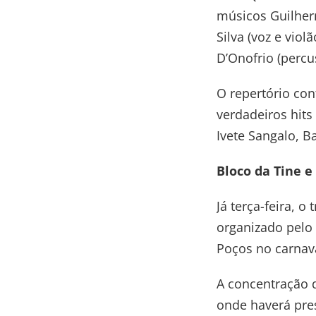
músicos Guilherm
Silva (voz e viol
D’Onofrio (percu
O repertório co
verdadeiros hits
Ivete Sangalo, B
Bloco da Tine e
Já terça-feira, o
organizado pelo
Poços no carnav
A concentração d
onde haverá pres