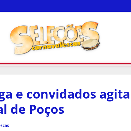
ga e convidados agit
l de Poços
escas