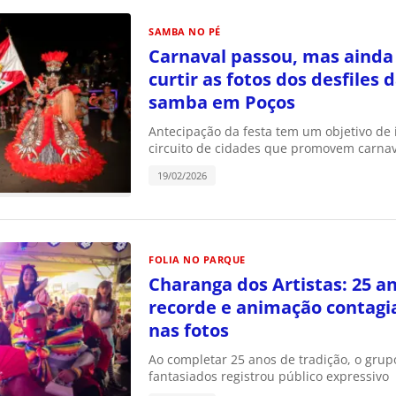
SAMBA NO PÉ
Carnaval passou, mas ainda
curtir as fotos dos desfiles 
samba em Poços
Antecipação da festa tem um objetivo de 
circuito de cidades que promovem carnav
19/02/2026
FOLIA NO PARQUE
Charanga dos Artistas: 25 an
recorde e animação contagia
nas fotos
Ao completar 25 anos de tradição, o grup
fantasiados registrou público expressivo