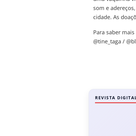
som e adereços, 
cidade. As doaçõ
Para saber mais 
@tine_taga / @bl
REVISTA DIGITA