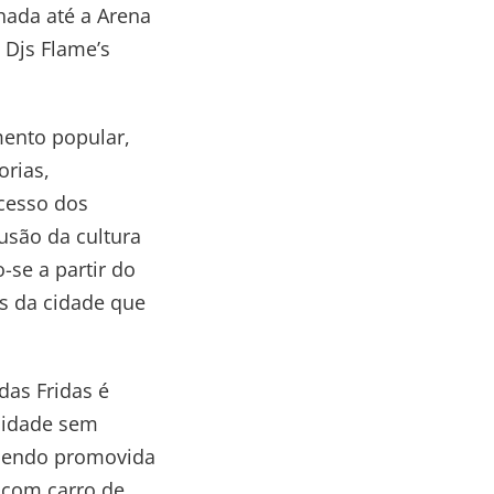
hada até a Arena
 Djs Flame’s
mento popular,
orias,
cesso dos
usão da cultura
se a partir do
os da cidade que
das Fridas é
nidade sem
á sendo promovida
 com carro de