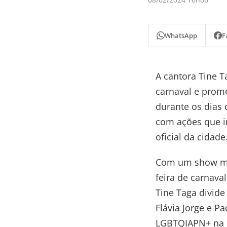
WhatsApp
F
A cantora Tine 
carnaval e prom
durante os dias 
com ações que 
oficial da cidade
Com um show ma
feira de carnaval
Tine Taga divide
Flávia Jorge e P
LGBTQIAPN+ na 