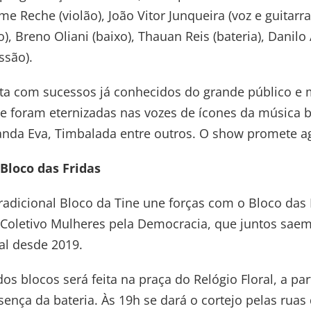
e Reche (violão), João Vitor Junqueira (voz e guitarr
ão), Breno Oliani (baixo), Thauan Reis (bateria), Danil
ssão).
nta com sucessos já conhecidos do grande público e
 e foram eternizadas nas vozes de ícones da música b
anda Eva, Timbalada entre outros. O show promete agi
 Bloco das Fridas
 tradicional Bloco da Tine une forças com o Bloco das 
 Coletivo Mulheres pela Democracia, que juntos saem
al desde 2019.
os blocos será feita na praça do Relógio Floral, a par
ença da bateria. Às 19h se dará o cortejo pelas ruas 