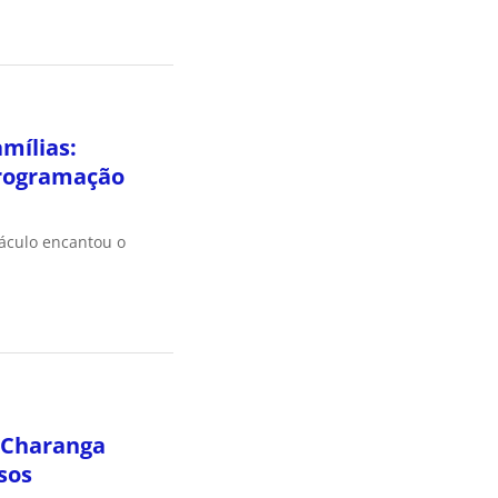
amílias:
rogramação
táculo encantou o
 Charanga
sos