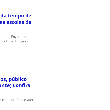
 dá tempo de
das escolas de
incluir Poços no
ais fora de época
os, público
nte; Confira
o de bonecões e atores