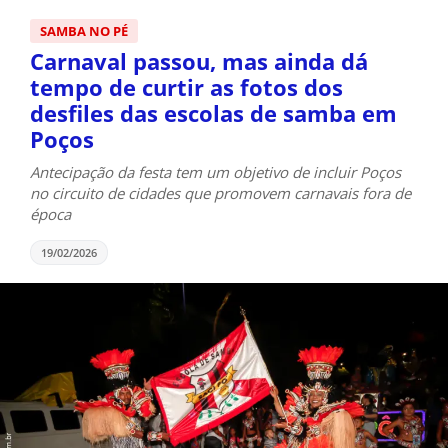
SAMBA NO PÉ
Carnaval passou, mas ainda dá
tempo de curtir as fotos dos
desfiles das escolas de samba em
Poços
Antecipação da festa tem um objetivo de incluir Poços
no circuito de cidades que promovem carnavais fora de
época
19/02/2026