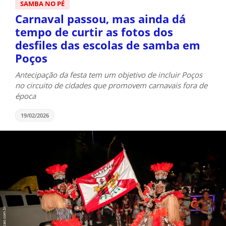
SAMBA NO PÉ
Carnaval passou, mas ainda dá
tempo de curtir as fotos dos
desfiles das escolas de samba em
Poços
Antecipação da festa tem um objetivo de incluir Poços
no circuito de cidades que promovem carnavais fora de
época
19/02/2026