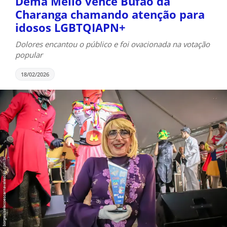
Dema Mello vence Bufão da
Charanga chamando atenção para
idosos LGBTQIAPN+
Dolores encantou o público e foi ovacionada na votação
popular
18/02/2026