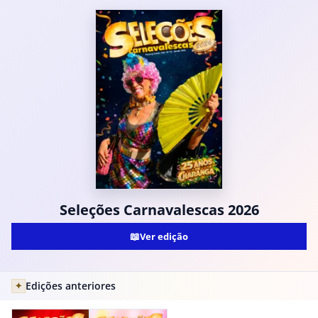
Seleções Carnavalescas 2026
📖
Ver edição
Edições anteriores
✦