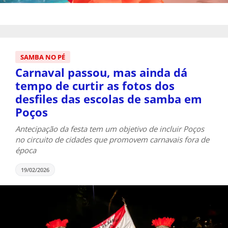
SAMBA NO PÉ
Carnaval passou, mas ainda dá
tempo de curtir as fotos dos
desfiles das escolas de samba em
Poços
Antecipação da festa tem um objetivo de incluir Poços
no circuito de cidades que promovem carnavais fora de
época
19/02/2026