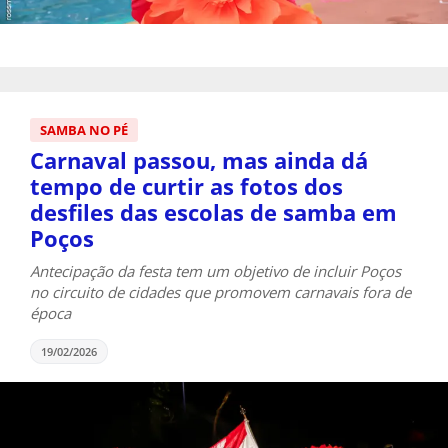
SAMBA NO PÉ
Carnaval passou, mas ainda dá
tempo de curtir as fotos dos
desfiles das escolas de samba em
Poços
Antecipação da festa tem um objetivo de incluir Poços
no circuito de cidades que promovem carnavais fora de
época
19/02/2026