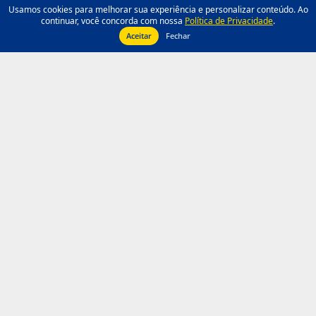
Usamos cookies para melhorar sua experiência e personalizar conteúdo. Ao
continuar, você concorda com nossa
Política de Privacidade
.
Aceitar
Fechar
Facebook
Instagram
© Copyright 1952 - 2026 - Seleções Carnavalescas
• Tema criado por
Juliano Borges